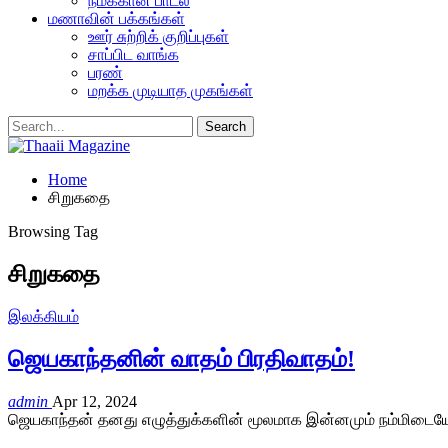
நமக்கான பாடல்
மணாவின் பக்கங்கள்
ஊர் சுற்றிக் குறிப்புகள்
சாப்பிட வாங்க
பரண்
மறக்க முடியாத முகங்கள்
Home
சிறுகதை
Browsing Tag
சிறுகதை
இலக்கியம்
ஜெயகாந்தனின் வாதம் பிரதிவாதம்!
admin
Apr 12, 2024
ஜெயகாந்தன் தனது எழுத்துக்களின் மூலமாக இன்னமும் நம்மிடையே வா