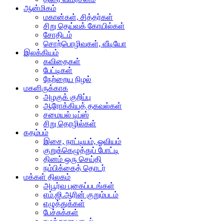
ஆன்மிகம்
மகான்கள், சித்தர்கள்
சிறு தெய்வக் கோயில்கள்
சோதிடம்
சொற்பொழிவுகள், வீடியோ
இலக்கியம்
கவிதைகள்
பேட்டிகள்
நேற்றைய நிழல்
மகளிருக்காக
அழகுக் குறிப்பு
ஆரோக்கியத் தகவல்கள்
சமையல் டிப்ஸ்
சிறு தொழில்கள்
கதம்பம்
இசை, நாட்டியம், ஓவியம்
குறுக்கெழுத்துப் போட்டி
தினம் ஒரு செய்தி
நம்பிக்கைத் தொடர்
மக்கள் திலகம்
அபூர்வ புகைப்படங்கள்
எம்.ஜி.ஆரின் குறும்படம்
எழுத்துக்கள்
பேச்சுக்கள்