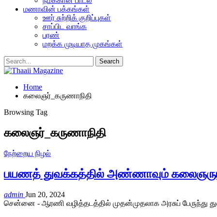
நமக்கான பாடல்
மணாவின் பக்கங்கள்
ஊர் சுற்றிக் குறிப்புகள்
சாப்பிட வாங்க
பரண்
மறக்க முடியாத முகங்கள்
Home
கலைஞர்_கருணாநிதி
Browsing Tag
கலைஞர்_கருணாநிதி
நேற்றைய நிழல்
பயணத் துவக்கத்தில் அண்ணாவும் கலைஞரும
admin
Jun 20, 2024
சென்னை - ஆரணி வழித்தடத்தில் முதன்முதலாக அரசுப் பேருந்து து