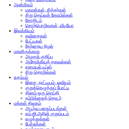
ஆன்மிகம்
மகான்கள், சித்தர்கள்
சிறு தெய்வக் கோயில்கள்
சோதிடம்
சொற்பொழிவுகள், வீடியோ
இலக்கியம்
கவிதைகள்
பேட்டிகள்
நேற்றைய நிழல்
மகளிருக்காக
அழகுக் குறிப்பு
ஆரோக்கியத் தகவல்கள்
சமையல் டிப்ஸ்
சிறு தொழில்கள்
கதம்பம்
இசை, நாட்டியம், ஓவியம்
குறுக்கெழுத்துப் போட்டி
தினம் ஒரு செய்தி
நம்பிக்கைத் தொடர்
மக்கள் திலகம்
அபூர்வ புகைப்படங்கள்
எம்.ஜி.ஆரின் குறும்படம்
எழுத்துக்கள்
பேச்சுக்கள்