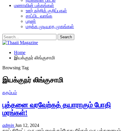
நமக்கான பாடல்
மணாவின் பக்கங்கள்
ஊர் சுற்றிக் குறிப்புகள்
சாப்பிட வாங்க
பரண்
மறக்க முடியாத முகங்கள்
Home
இயக்குநர் லிங்குசாமி
Browsing Tag
இயக்குநர் லிங்குசாமி
கதம்பம்
புத்தனை வரவேற்கத் தயாராகும் போதி
மரங்கள்!
admin
Jun 12, 2024
தாய் சிலேட்: ஒரு மரம் வைக்கும்போது நீங்கள் ஒரு புத்தனையும்