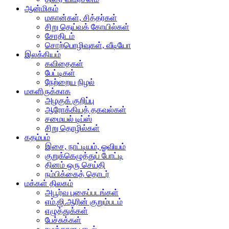
ஆன்மிகம்
மகான்கள், சித்தர்கள்
சிறு தெய்வக் கோயில்கள்
சோதிடம்
சொற்பொழிவுகள், வீடியோ
இலக்கியம்
கவிதைகள்
பேட்டிகள்
நேற்றைய நிழல்
மகளிருக்காக
அழகுக் குறிப்பு
ஆரோக்கியத் தகவல்கள்
சமையல் டிப்ஸ்
சிறு தொழில்கள்
கதம்பம்
இசை, நாட்டியம், ஓவியம்
குறுக்கெழுத்துப் போட்டி
தினம் ஒரு செய்தி
நம்பிக்கைத் தொடர்
மக்கள் திலகம்
அபூர்வ புகைப்படங்கள்
எம்.ஜி.ஆரின் குறும்படம்
எழுத்துக்கள்
பேச்சுக்கள்