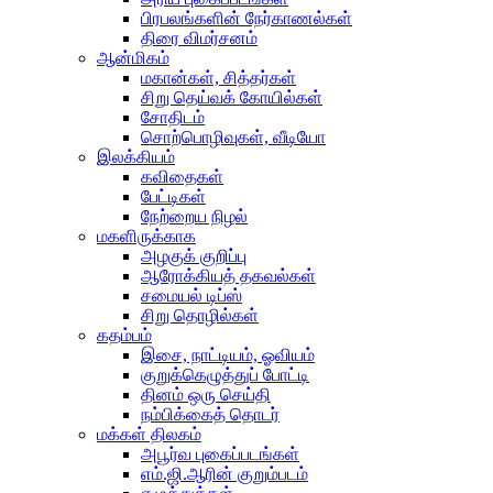
பிரபலங்களின் நேர்காணல்கள்
திரை விமர்சனம்
ஆன்மிகம்
மகான்கள், சித்தர்கள்
சிறு தெய்வக் கோயில்கள்
சோதிடம்
சொற்பொழிவுகள், வீடியோ
இலக்கியம்
கவிதைகள்
பேட்டிகள்
நேற்றைய நிழல்
மகளிருக்காக
அழகுக் குறிப்பு
ஆரோக்கியத் தகவல்கள்
சமையல் டிப்ஸ்
சிறு தொழில்கள்
கதம்பம்
இசை, நாட்டியம், ஓவியம்
குறுக்கெழுத்துப் போட்டி
தினம் ஒரு செய்தி
நம்பிக்கைத் தொடர்
மக்கள் திலகம்
அபூர்வ புகைப்படங்கள்
எம்.ஜி.ஆரின் குறும்படம்