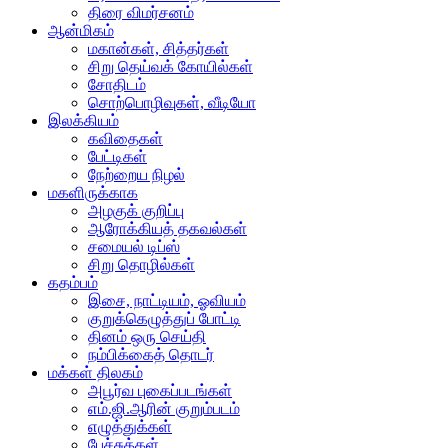
திரை விமர்சனம்
ஆன்மிகம்
மகான்கள், சித்தர்கள்
சிறு தெய்வக் கோயில்கள்
சோதிடம்
சொற்பொழிவுகள், வீடியோ
இலக்கியம்
கவிதைகள்
பேட்டிகள்
நேற்றைய நிழல்
மகளிருக்காக
அழகுக் குறிப்பு
ஆரோக்கியத் தகவல்கள்
சமையல் டிப்ஸ்
சிறு தொழில்கள்
கதம்பம்
இசை, நாட்டியம், ஓவியம்
குறுக்கெழுத்துப் போட்டி
தினம் ஒரு செய்தி
நம்பிக்கைத் தொடர்
மக்கள் திலகம்
அபூர்வ புகைப்படங்கள்
எம்.ஜி.ஆரின் குறும்படம்
எழுத்துக்கள்
பேச்சுக்கள்