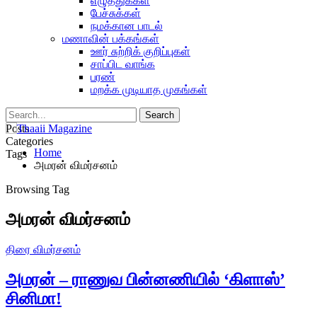
எழுத்துக்கள்
பேச்சுக்கள்
நமக்கான பாடல்
மணாவின் பக்கங்கள்
ஊர் சுற்றிக் குறிப்புகள்
சாப்பிட வாங்க
பரண்
மறக்க முடியாத முகங்கள்
Posts
Categories
Home
Tags
அமரன் விமர்சனம்
Browsing Tag
அமரன் விமர்சனம்
திரை விமர்சனம்
அமரன் – ராணுவ பின்னணியில் ‘கிளாஸ்’
சினிமா!