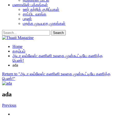
நமக்கான பாடல்
மணாவின் பக்கங்கள்
ஊர் சுற்றிக் குறிப்புகள்
சாப்பிட வாங்க
பரண்
மறக்க முடியாத முகங்கள்
Home
கதம்பம்
ஆடா லவ்லேஸ்: கணினி உலகை முன்கூட்டியே கணித்த
பெண்!
ada
Return to "ஆடா லவ்லேஸ்: கணினி உலகை முன்கூட்டியே கணித்த
பெண்!"
ada
Previous