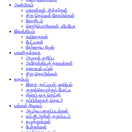
ஆன்மிகம்
மகான்கள், சித்தர்கள்
சிறு தெய்வக் கோயில்கள்
சோதிடம்
சொற்பொழிவுகள், வீடியோ
இலக்கியம்
கவிதைகள்
பேட்டிகள்
நேற்றைய நிழல்
மகளிருக்காக
அழகுக் குறிப்பு
ஆரோக்கியத் தகவல்கள்
சமையல் டிப்ஸ்
சிறு தொழில்கள்
கதம்பம்
இசை, நாட்டியம், ஓவியம்
குறுக்கெழுத்துப் போட்டி
தினம் ஒரு செய்தி
நம்பிக்கைத் தொடர்
மக்கள் திலகம்
அபூர்வ புகைப்படங்கள்
எம்.ஜி.ஆரின் குறும்படம்
எழுத்துக்கள்
பேச்சுக்கள்