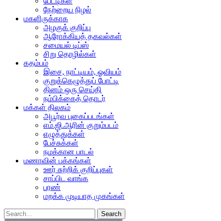
பேட்டிகள்
நேற்றைய நிழல்
மகளிருக்காக
அழகுக் குறிப்பு
ஆரோக்கியத் தகவல்கள்
சமையல் டிப்ஸ்
சிறு தொழில்கள்
கதம்பம்
இசை, நாட்டியம், ஓவியம்
குறுக்கெழுத்துப் போட்டி
தினம் ஒரு செய்தி
நம்பிக்கைத் தொடர்
மக்கள் திலகம்
அபூர்வ புகைப்படங்கள்
எம்.ஜி.ஆரின் குறும்படம்
எழுத்துக்கள்
பேச்சுக்கள்
நமக்கான பாடல்
மணாவின் பக்கங்கள்
ஊர் சுற்றிக் குறிப்புகள்
சாப்பிட வாங்க
பரண்
மறக்க முடியாத முகங்கள்