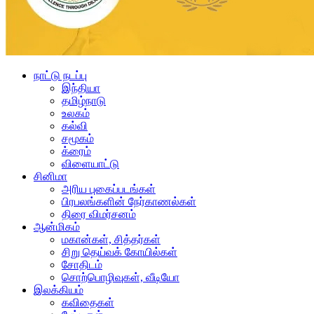
நாட்டு நடப்பு
இந்தியா
தமிழ்நாடு
உலகம்
கல்வி
சமூகம்
க்ரைம்
விளையாட்டு
சினிமா
அரிய புகைப்படங்கள்
பிரபலங்களின் நேர்காணல்கள்
திரை விமர்சனம்
ஆன்மிகம்
மகான்கள், சித்தர்கள்
சிறு தெய்வக் கோயில்கள்
சோதிடம்
சொற்பொழிவுகள், வீடியோ
இலக்கியம்
கவிதைகள்