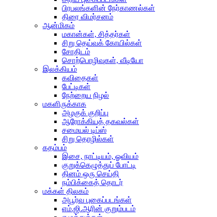
பிரபலங்களின் நேர்காணல்கள்
திரை விமர்சனம்
ஆன்மிகம்
மகான்கள், சித்தர்கள்
சிறு தெய்வக் கோயில்கள்
சோதிடம்
சொற்பொழிவுகள், வீடியோ
இலக்கியம்
கவிதைகள்
பேட்டிகள்
நேற்றைய நிழல்
மகளிருக்காக
அழகுக் குறிப்பு
ஆரோக்கியத் தகவல்கள்
சமையல் டிப்ஸ்
சிறு தொழில்கள்
கதம்பம்
இசை, நாட்டியம், ஓவியம்
குறுக்கெழுத்துப் போட்டி
தினம் ஒரு செய்தி
நம்பிக்கைத் தொடர்
மக்கள் திலகம்
அபூர்வ புகைப்படங்கள்
எம்.ஜி.ஆரின் குறும்படம்