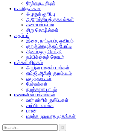
நேற்றைய நிழல்
மகளிருக்காக
அழகுக் குறிப்பு
ஆரோக்கியத் தகவல்கள்
சமையல் டிப்ஸ்
சிறு தொழில்கள்
கதம்பம்
இசை, நாட்டியம், ஓவியம்
குறுக்கெழுத்துப் போட்டி
தினம் ஒரு செய்தி
நம்பிக்கைத் தொடர்
மக்கள் திலகம்
அபூர்வ புகைப்படங்கள்
எம்.ஜி.ஆரின் குறும்படம்
எழுத்துக்கள்
பேச்சுக்கள்
நமக்கான பாடல்
மணாவின் பக்கங்கள்
ஊர் சுற்றிக் குறிப்புகள்
சாப்பிட வாங்க
பரண்
மறக்க முடியாத முகங்கள்