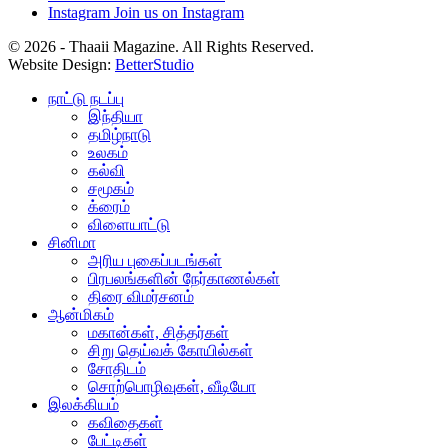
Instagram
Join us on Instagram
© 2026 - Thaaii Magazine. All Rights Reserved.
Website Design:
BetterStudio
நாட்டு நடப்பு
இந்தியா
தமிழ்நாடு
உலகம்
கல்வி
சமூகம்
க்ரைம்
விளையாட்டு
சினிமா
அரிய புகைப்படங்கள்
பிரபலங்களின் நேர்காணல்கள்
திரை விமர்சனம்
ஆன்மிகம்
மகான்கள், சித்தர்கள்
சிறு தெய்வக் கோயில்கள்
சோதிடம்
சொற்பொழிவுகள், வீடியோ
இலக்கியம்
கவிதைகள்
பேட்டிகள்