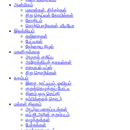
ஆன்மிகம்
மகான்கள், சித்தர்கள்
சிறு தெய்வக் கோயில்கள்
சோதிடம்
சொற்பொழிவுகள், வீடியோ
இலக்கியம்
கவிதைகள்
பேட்டிகள்
நேற்றைய நிழல்
மகளிருக்காக
அழகுக் குறிப்பு
ஆரோக்கியத் தகவல்கள்
சமையல் டிப்ஸ்
சிறு தொழில்கள்
கதம்பம்
இசை, நாட்டியம், ஓவியம்
குறுக்கெழுத்துப் போட்டி
தினம் ஒரு செய்தி
நம்பிக்கைத் தொடர்
மக்கள் திலகம்
அபூர்வ புகைப்படங்கள்
எம்.ஜி.ஆரின் குறும்படம்
எழுத்துக்கள்
பேச்சுக்கள்