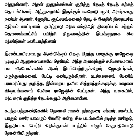
அணுகினார். அதன் நுணுக்கங்கள் குறித்து தேடித் தேடித் கற்கத்
தொடங்கினார். அத்துறையில் இருக்கும் பலரோடு பழகி, அவர்களது
நண்பர் ஆனார். ஜோதிட சூட்சமங்களைத் தேடி அறிவதில் நிறையவே
ஆர்வம் காட்டினார். தமிழ்நாடு அரசு எம்ஜிஆர் திரைப்படம் மற்றும்
தொலைக்காட்சிப் பயிற்சி நிறுவனத்தின் இயக்குநராக சில
ஆண்டுகள் பணியாற்றினார்.
இரண்டாயிரமாவது ஆண்டுக்குப் பிறகு பிறந்த பலருக்கு ராஜேஷை
‘யூடியூப் ஆளுமை’யாகவே தெரியும். அந்த அளவுக்குச் சமீபகாலமாகப்
பல வீடியோக்களில் அவர் இடம்பெற்றிருக்கிறார். ஜோதிடர்கள்,
மருத்துவர்களைப் பேட்டி கண்டிருக்கிறார். உடல்நலனைப் பேணிப்
பராமரிப்பது குறித்த, இன்றைய நவீன சித்தாந்தங்களுக்கு மாறான
விஷயங்களைப் பேசின ராஜேஷின் பேட்டிகள். அந்த வகையில்,
அவரைக் குறித்த தேடல்களும் அதிகமாயின.
கடந்த பத்தாண்டுகளில் தெனாலி ராமன், தர்மதுரை, சர்கார், மாஸ்டர்,
யாதும் ஊரே யாவரும் கேளிர் என்று சில படங்களில் நடித்த ராஜேஷ்,
இறுதியாக ‘மெர்ரி கிறிஸ்துமஸ்’ படத்தில் விஜய் சேதுபதியோடு
தோன்றியிருந்தார்.