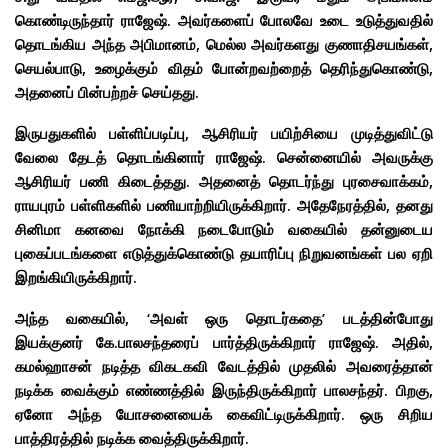
கொண்டிருந்தார் ராஜேஷ். அவர்களைப் போலவே உடை உடுத்துவதில்
தொடங்கிய அந்த அபிமானம், மெல்ல அவர்களது குணாதிசயங்கள்,
செயல்பாடு, உழைக்கும் விதம் போன்றவற்றைத் தெரிந்துகொண்டு,
அதனைப் பின்பற்றச் செய்தது.
இருபதுகளில் பள்ளிப்படிப்பு, ஆசிரியர் பயிற்சியை முடித்துவிட்டு
வேலை தேடத் தொடங்கினார் ராஜேஷ். சென்னையில் அவருக்கு
ஆசிரியர் பணி கிடைத்தது. அதனைத் தொடர்ந்து புரசைவாக்கம்,
ராயபுரம் பள்ளிகளில் பணியாற்றியிருக்கிறார். அதேநேரத்தில், தனது
சினிமா கனவை நோக்கி நடைபோடும் வகையில் தன்னுடைய
புகைப்படங்களை எடுத்துக்கொண்டு தயாரிப்பு நிறுவனங்கள் பல ஏறி
இறங்கியிருக்கிறார்.
அந்த வகையில், ‘அவள் ஒரு தொடர்கதை’ படத்தின்போது
இயக்குனர் கே.பாலசந்தரைப் பார்த்திருக்கிறார் ராஜேஷ். அதில்,
கமல்ஹாசன் நடித்த விகடகவி வேடத்தில் முதலில் அவரைத்தான்
நடிக்க வைக்கும் எண்ணத்தில் இருந்திருக்கிறார் பாலசந்தர். பிறகு,
ஏனோ அந்த யோசனையைக் கைவிட்டிருக்கிறார். ஒரு சிறிய
பாத்திரத்தில் நடிக்க வைத்திருக்கிறார்.