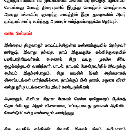
தொகுப்பாளராகப் பல முகங்களைக் கொண்டவர் ராஜேஷ். ஏற்கனவே
சொன்னது போலத் திரையுலகில் இருந்து கொஞ்சம் கொஞ்சமாக
அவரது பங்களிப்பு குறைந்த காலத்தில் இதர துறைகளில் அவர்
மும்முரம் காட்டி உயர்ந்தது அவரைச் சார்ந்தவர்களுக்கே தெரியும்.
எளிய பின்புலம்!
இன்றைய திருவாரூர் மாவட்டத்திலுள்ள மன்னார்குடியில் பிறந்தவர்
ராஜேஷ். இவரது தந்தை, தாய் இருவருமே கல்வித்துறையில்
பணியாற்றியவர்கள். அதனால் சிறு வயது முதலே சீரிய
ஒழுக்கத்துடன் வளர்ந்தார். பாடல், நாடகம் போன்றவற்றில் இவருக்கு
ஆர்வம் இருந்தபோதும், சிறு வயதில் இவர் அதிகமாகத்
திரைப்படங்கள் பார்த்ததில்லை. தாய்க்குப் பின் தாரம், மதுரை வீரன்
என்று ஓரிரு படங்களையே இவர் கண்டிருக்கிறார்.
ஆனாலும், சினிமா மீதான மோகம் மெல்ல ராஜேஷைப் பீடிக்கத்
தொடங்கியது. அதன் விளைவாக, ‘எப்படியாவது நாயகன் ஆகிவிட
வேண்டும்’ என்ற எண்ணமும் வளர்ந்தது.
சிறு வயதில் எம்ஜிஆர், சிவாஜி இருவர் மீதும் அபிமானம்