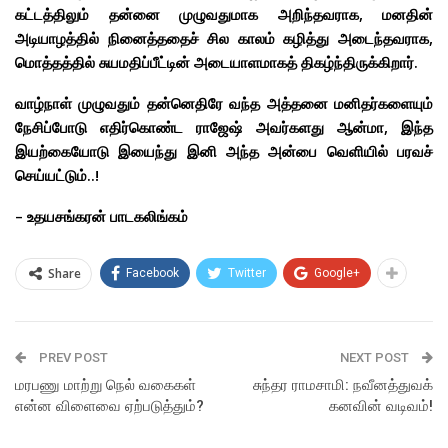
கட்டத்திலும் தன்னை முழுவதுமாக அறிந்தவராக, மனதின்
அடியாழத்தில் நினைத்ததைச் சில காலம் கழித்து அடைந்தவராக,
மொத்தத்தில் சுயமதிப்பீட்டின் அடையாளமாகத் திகழ்ந்திருக்கிறார்.
வாழ்நாள் முழுவதும் தன்னெதிரே வந்த அத்தனை மனிதர்களையும்
நேசிப்போடு எதிர்கொண்ட ராஜேஷ் அவர்களது ஆன்மா, இந்த
இயற்கையோடு இயைந்து இனி அந்த அன்பை வெளியில் பரவச்
செய்யட்டும்..!
– உதயசங்கரன் பாடகலிங்கம்
Share
Facebook
Twitter
Google+
PREV POST
NEXT POST
மரபணு மாற்று நெல் வகைகள்
சுந்தர ராமசாமி: நவீனத்துவக்
என்ன விளைவை ஏற்படுத்தும்?
கனவின் வடிவம்!