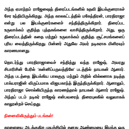
அந்த ஏமாற்றம் ராஜேஷைத் திரைப்படங்களில் உதவி இயக்குனராகச்
சேர உந்தியிருக்கிறது. அந்த காலகட்டத்தில் மகேந்திரன், பாரதிராஜா
என்று பல இயக்குனர்களைச் சந்தித்திருக்கிறார். திரைப்பட
உருவாக்கம் குறித்த புத்தகங்களை வாசித்திருக்கிறார். அது, ஒரு
திரைப்படத்தின் கதை மற்றும் உருவாக்கம் குறித்த சூட்சமங்களைப்
புரிய வைத்திருக்கிறது. பின்னர் அதுவே அவர் நடிகராக மிளிரவும்
காரணமானது.
தொடர்ந்து பாரதிராஜாவைச் சந்தித்து வந்த ராஜேஷ், அவரது
சிபாரிசின் பேரில் ‘கன்னிப்பருவத்திலே’ படத்தில் நாயகன் ஆனார்.
அந்த படத்தை இயக்கிய பாலகுரு மற்றும் அதில் வில்லனாக நடித்த
பாக்யராஜின் விருப்பமாக விஜயகாந்த் இருந்திருக்கிறார். ஆனாலும்,
பாரதிராஜா சொல்லியிருந்த காரணத்தால் நாயகன் ஆனார் ராஜேஷ்.
அந்தப் படம் நடிகர் ராஜேஷ் என்பவரைத் திரையுலகில் வலுவாகக்
காலூன்றச் செய்தது.
நினைவிலிருத்தும் படங்கள்!
காளையை அடக்குகிற முயற்சியில் தனது ஆண்மையை இழந்த ஒரு