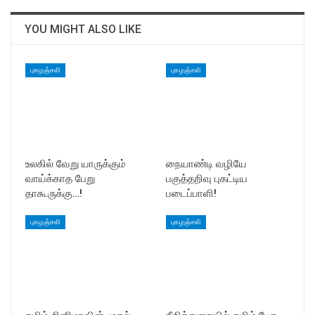
YOU MIGHT ALSO LIKE
புகழஞ்சலி
புகழஞ்சலி
உலகில் வேறு யாருக்கும்
நையாண்டி வழியே
வாய்க்காத பேறு
பகுத்தறிவு புகட்டிய
தாகூருக்கு…!
படைப்பாளி!
புகழஞ்சலி
புகழஞ்சலி