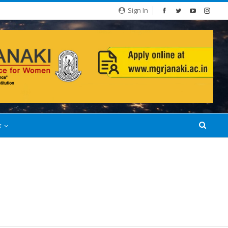
Sign In
்