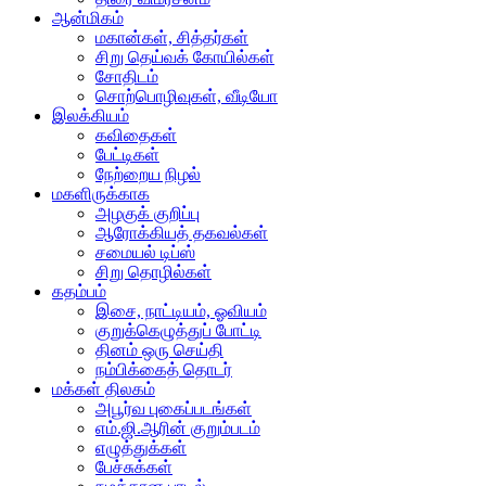
ஆன்மிகம்
மகான்கள், சித்தர்கள்
சிறு தெய்வக் கோயில்கள்
சோதிடம்
சொற்பொழிவுகள், வீடியோ
இலக்கியம்
கவிதைகள்
பேட்டிகள்
நேற்றைய நிழல்
மகளிருக்காக
அழகுக் குறிப்பு
ஆரோக்கியத் தகவல்கள்
சமையல் டிப்ஸ்
சிறு தொழில்கள்
கதம்பம்
இசை, நாட்டியம், ஓவியம்
குறுக்கெழுத்துப் போட்டி
தினம் ஒரு செய்தி
நம்பிக்கைத் தொடர்
மக்கள் திலகம்
அபூர்வ புகைப்படங்கள்
எம்.ஜி.ஆரின் குறும்படம்
எழுத்துக்கள்
பேச்சுக்கள்