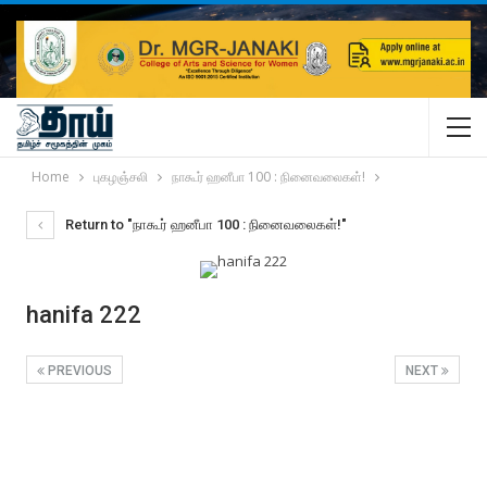
Home
புகழஞ்சலி
நாகூர் ஹனீபா 100 : நினைவலைகள்!
Return to "நாகூர் ஹனீபா 100 : நினைவலைகள்!"
hanifa 222
PREVIOUS
NEXT