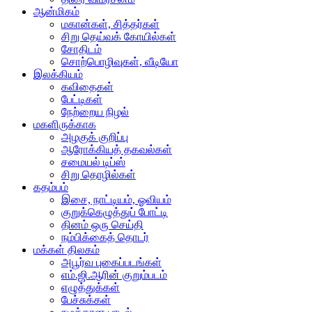
ஆன்மிகம்
மகான்கள், சித்தர்கள்
சிறு தெய்வக் கோயில்கள்
சோதிடம்
சொற்பொழிவுகள், வீடியோ
இலக்கியம்
கவிதைகள்
பேட்டிகள்
நேற்றைய நிழல்
மகளிருக்காக
அழகுக் குறிப்பு
ஆரோக்கியத் தகவல்கள்
சமையல் டிப்ஸ்
சிறு தொழில்கள்
கதம்பம்
இசை, நாட்டியம், ஓவியம்
குறுக்கெழுத்துப் போட்டி
தினம் ஒரு செய்தி
நம்பிக்கைத் தொடர்
மக்கள் திலகம்
அபூர்வ புகைப்படங்கள்
எம்.ஜி.ஆரின் குறும்படம்
எழுத்துக்கள்
பேச்சுக்கள்