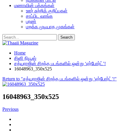
நமக்கான பாடல்
மணாவின் பக்கங்கள்
ஊர் சுற்றிக் குறிப்புகள்
சாப்பிட வாங்க
பரண்
மறக்க முடியாத முகங்கள்
Home
சினி நியூஸ்
சத்யராஜின் சிறந்த படங்களில் ஒன்று ‘ஏர்போர்ட்’!
16048963_350x525
Return to "சத்யராஜின் சிறந்த படங்களில் ஒன்று ‘ஏர்போர்ட்’!"
16048963_350x525
Previous