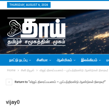
THURSDAY, AUGUST 6, 2026
நாட்டு நடப்பு
சினிமா
ஆன்மிகம்
இலக்கியம்
ம
Home
சினி நியூஸ்
விஜய் திரைப்பயணம் – முப்பத்திரண்டு ஆண்டுகள் நிறைவு!
Return to "விஜய் திரைப்பயணம் – முப்பத்திரண்டு ஆண்டுகள் நிறைவு!"
vijay0