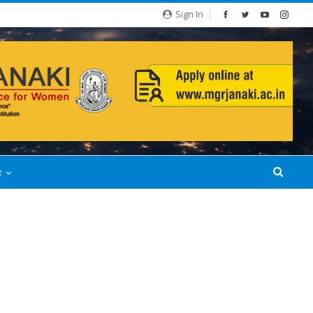
Sign In
்