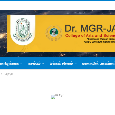
களிருக்காக
கதம்பம்
மக்கள் திலகம்
மணாவின் பக்கங்கள
vijay0