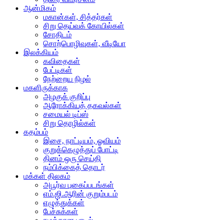
ஆன்மிகம்
மகான்கள், சித்தர்கள்
சிறு தெய்வக் கோயில்கள்
சோதிடம்
சொற்பொழிவுகள், வீடியோ
இலக்கியம்
கவிதைகள்
பேட்டிகள்
நேற்றைய நிழல்
மகளிருக்காக
அழகுக் குறிப்பு
ஆரோக்கியத் தகவல்கள்
சமையல் டிப்ஸ்
சிறு தொழில்கள்
கதம்பம்
இசை, நாட்டியம், ஓவியம்
குறுக்கெழுத்துப் போட்டி
தினம் ஒரு செய்தி
நம்பிக்கைத் தொடர்
மக்கள் திலகம்
அபூர்வ புகைப்படங்கள்
எம்.ஜி.ஆரின் குறும்படம்
எழுத்துக்கள்
பேச்சுக்கள்