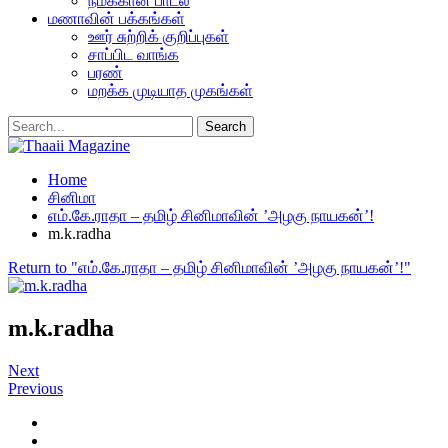
நமக்கான பாடல்
மணாவின் பக்கங்கள்
ஊர் சுற்றிக் குறிப்புகள்
சாப்பிட வாங்க
பரண்
மறக்க முடியாத முகங்கள்
Home
சினிமா
எம்.கே.ராதா – தமிழ் சினிமாவின் ’அழகு நாயகன்’!
m.k.radha
Return to "எம்.கே.ராதா – தமிழ் சினிமாவின் ’அழகு நாயகன்’!"
m.k.radha
Next
Previous