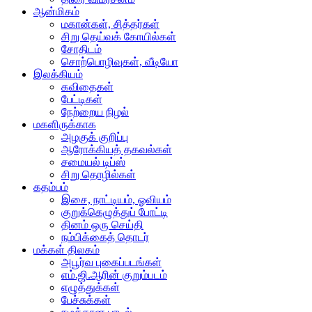
ஆன்மிகம்
மகான்கள், சித்தர்கள்
சிறு தெய்வக் கோயில்கள்
சோதிடம்
சொற்பொழிவுகள், வீடியோ
இலக்கியம்
கவிதைகள்
பேட்டிகள்
நேற்றைய நிழல்
மகளிருக்காக
அழகுக் குறிப்பு
ஆரோக்கியத் தகவல்கள்
சமையல் டிப்ஸ்
சிறு தொழில்கள்
கதம்பம்
இசை, நாட்டியம், ஓவியம்
குறுக்கெழுத்துப் போட்டி
தினம் ஒரு செய்தி
நம்பிக்கைத் தொடர்
மக்கள் திலகம்
அபூர்வ புகைப்படங்கள்
எம்.ஜி.ஆரின் குறும்படம்
எழுத்துக்கள்
பேச்சுக்கள்