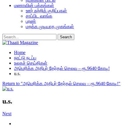
நமக்கான பாடல்
மணாவின் பக்கங்கள்
ஊர் சுற்றிக் குறிப்புகள்
சாப்பிட வாங்க
பரண்
மறக்க முடியாத முகங்கள்
Home
நாட்டு நடப்பு
உலகச் செய்திகள்
அமெரிக்க அதிபர் தேர்தல் செலவு – ரூ.9640 கோடி!
u.s.
Return to "அமெரிக்க அதிபர் தேர்தல் செலவு – ரூ.9640 கோடி!"
u.s.
Next