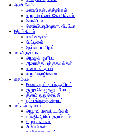
ஆன்மிகம்
மகான்கள், சித்தர்கள்
சிறு தெய்வக் கோயில்கள்
சோதிடம்
சொற்பொழிவுகள், வீடியோ
இலக்கியம்
கவிதைகள்
பேட்டிகள்
நேற்றைய நிழல்
மகளிருக்காக
அழகுக் குறிப்பு
ஆரோக்கியத் தகவல்கள்
சமையல் டிப்ஸ்
சிறு தொழில்கள்
கதம்பம்
இசை, நாட்டியம், ஓவியம்
குறுக்கெழுத்துப் போட்டி
தினம் ஒரு செய்தி
நம்பிக்கைத் தொடர்
மக்கள் திலகம்
அபூர்வ புகைப்படங்கள்
எம்.ஜி.ஆரின் குறும்படம்
எழுத்துக்கள்
பேச்சுக்கள்