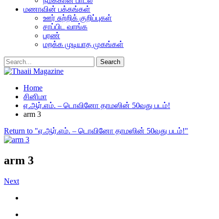
நமக்கான பாடல்
மணாவின் பக்கங்கள்
ஊர் சுற்றிக் குறிப்புகள்
சாப்பிட வாங்க
பரண்
மறக்க முடியாத முகங்கள்
Home
சினிமா
ஏ.ஆர்.எம். – டொவினோ தாமஸின் 50வது படம்!
arm 3
Return to "ஏ.ஆர்.எம். – டொவினோ தாமஸின் 50வது படம்!"
arm 3
Next