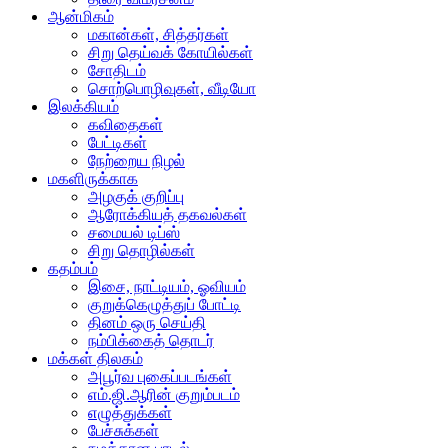
ஆன்மிகம்
மகான்கள், சித்தர்கள்
சிறு தெய்வக் கோயில்கள்
சோதிடம்
சொற்பொழிவுகள், வீடியோ
இலக்கியம்
கவிதைகள்
பேட்டிகள்
நேற்றைய நிழல்
மகளிருக்காக
அழகுக் குறிப்பு
ஆரோக்கியத் தகவல்கள்
சமையல் டிப்ஸ்
சிறு தொழில்கள்
கதம்பம்
இசை, நாட்டியம், ஓவியம்
குறுக்கெழுத்துப் போட்டி
தினம் ஒரு செய்தி
நம்பிக்கைத் தொடர்
மக்கள் திலகம்
அபூர்வ புகைப்படங்கள்
எம்.ஜி.ஆரின் குறும்படம்
எழுத்துக்கள்
பேச்சுக்கள்