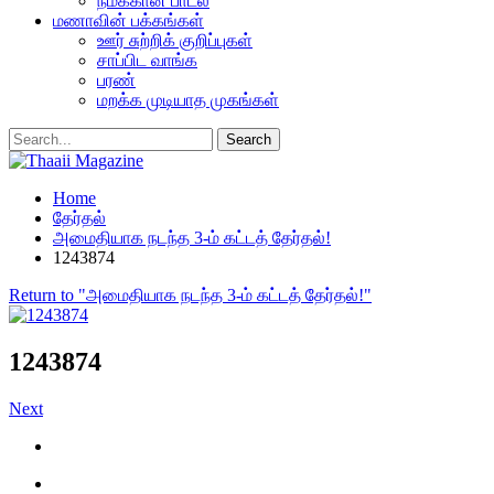
நமக்கான பாடல்
மணாவின் பக்கங்கள்
ஊர் சுற்றிக் குறிப்புகள்
சாப்பிட வாங்க
பரண்
மறக்க முடியாத முகங்கள்
Home
தேர்தல்
அமைதியாக நடந்த 3-ம் கட்டத் தேர்தல்!
1243874
Return to "அமைதியாக நடந்த 3-ம் கட்டத் தேர்தல்!"
1243874
Next