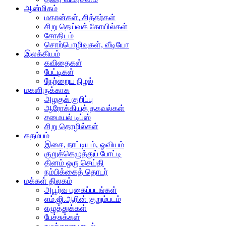
ஆன்மிகம்
மகான்கள், சித்தர்கள்
சிறு தெய்வக் கோயில்கள்
சோதிடம்
சொற்பொழிவுகள், வீடியோ
இலக்கியம்
கவிதைகள்
பேட்டிகள்
நேற்றைய நிழல்
மகளிருக்காக
அழகுக் குறிப்பு
ஆரோக்கியத் தகவல்கள்
சமையல் டிப்ஸ்
சிறு தொழில்கள்
கதம்பம்
இசை, நாட்டியம், ஓவியம்
குறுக்கெழுத்துப் போட்டி
தினம் ஒரு செய்தி
நம்பிக்கைத் தொடர்
மக்கள் திலகம்
அபூர்வ புகைப்படங்கள்
எம்.ஜி.ஆரின் குறும்படம்
எழுத்துக்கள்
பேச்சுக்கள்