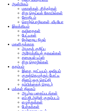
ஆன்மிகம்
மகான்கள், சித்தர்கள்
சிறு தெய்வக் கோயில்கள்
சோதிடம்
சொற்பொழிவுகள், வீடியோ
இலக்கியம்
கவிதைகள்
பேட்டிகள்
நேற்றைய நிழல்
மகளிருக்காக
அழகுக் குறிப்பு
ஆரோக்கியத் தகவல்கள்
சமையல் டிப்ஸ்
சிறு தொழில்கள்
கதம்பம்
இசை, நாட்டியம், ஓவியம்
குறுக்கெழுத்துப் போட்டி
தினம் ஒரு செய்தி
நம்பிக்கைத் தொடர்
மக்கள் திலகம்
அபூர்வ புகைப்படங்கள்
எம்.ஜி.ஆரின் குறும்படம்
எழுத்துக்கள்
பேச்சுக்கள்