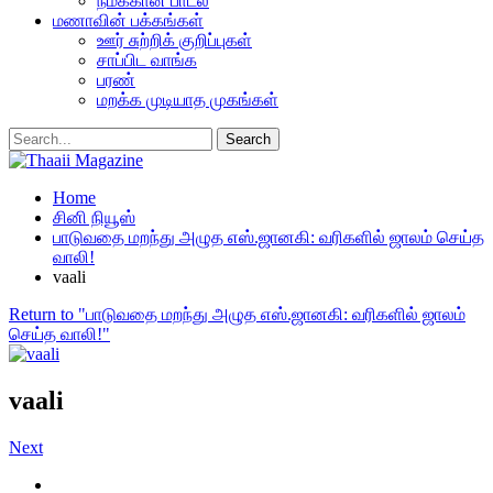
நமக்கான பாடல்
மணாவின் பக்கங்கள்
ஊர் சுற்றிக் குறிப்புகள்
சாப்பிட வாங்க
பரண்
மறக்க முடியாத முகங்கள்
Home
சினி நியூஸ்
பாடுவதை மறந்து அழுத எஸ்.ஜானகி: வரிகளில் ஜாலம் செய்த
வாலி!
vaali
Return to "பாடுவதை மறந்து அழுத எஸ்.ஜானகி: வரிகளில் ஜாலம்
செய்த வாலி!"
vaali
Next