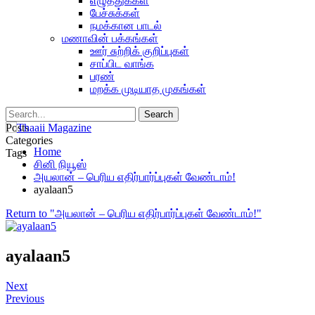
எழுத்துக்கள்
பேச்சுக்கள்
நமக்கான பாடல்
மணாவின் பக்கங்கள்
ஊர் சுற்றிக் குறிப்புகள்
சாப்பிட வாங்க
பரண்
மறக்க முடியாத முகங்கள்
Posts
Categories
Home
Tags
சினி நியூஸ்
அயலான் – பெரிய எதிர்பார்ப்புகள் வேண்டாம்!
ayalaan5
Return to "அயலான் – பெரிய எதிர்பார்ப்புகள் வேண்டாம்!"
ayalaan5
Next
Previous