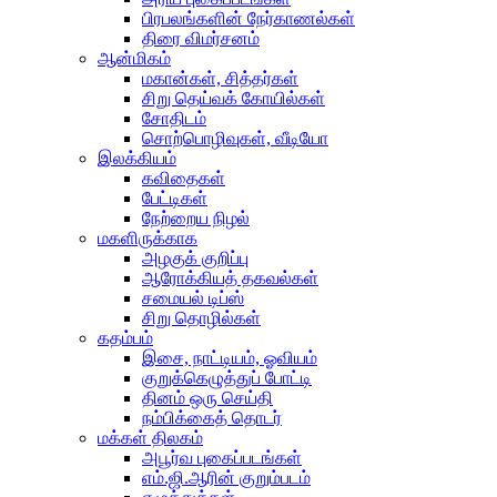
பிரபலங்களின் நேர்காணல்கள்
திரை விமர்சனம்
ஆன்மிகம்
மகான்கள், சித்தர்கள்
சிறு தெய்வக் கோயில்கள்
சோதிடம்
சொற்பொழிவுகள், வீடியோ
இலக்கியம்
கவிதைகள்
பேட்டிகள்
நேற்றைய நிழல்
மகளிருக்காக
அழகுக் குறிப்பு
ஆரோக்கியத் தகவல்கள்
சமையல் டிப்ஸ்
சிறு தொழில்கள்
கதம்பம்
இசை, நாட்டியம், ஓவியம்
குறுக்கெழுத்துப் போட்டி
தினம் ஒரு செய்தி
நம்பிக்கைத் தொடர்
மக்கள் திலகம்
அபூர்வ புகைப்படங்கள்
எம்.ஜி.ஆரின் குறும்படம்