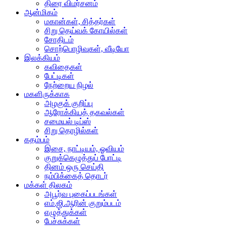
திரை விமர்சனம்
ஆன்மிகம்
மகான்கள், சித்தர்கள்
சிறு தெய்வக் கோயில்கள்
சோதிடம்
சொற்பொழிவுகள், வீடியோ
இலக்கியம்
கவிதைகள்
பேட்டிகள்
நேற்றைய நிழல்
மகளிருக்காக
அழகுக் குறிப்பு
ஆரோக்கியத் தகவல்கள்
சமையல் டிப்ஸ்
சிறு தொழில்கள்
கதம்பம்
இசை, நாட்டியம், ஓவியம்
குறுக்கெழுத்துப் போட்டி
தினம் ஒரு செய்தி
நம்பிக்கைத் தொடர்
மக்கள் திலகம்
அபூர்வ புகைப்படங்கள்
எம்.ஜி.ஆரின் குறும்படம்
எழுத்துக்கள்
பேச்சுக்கள்