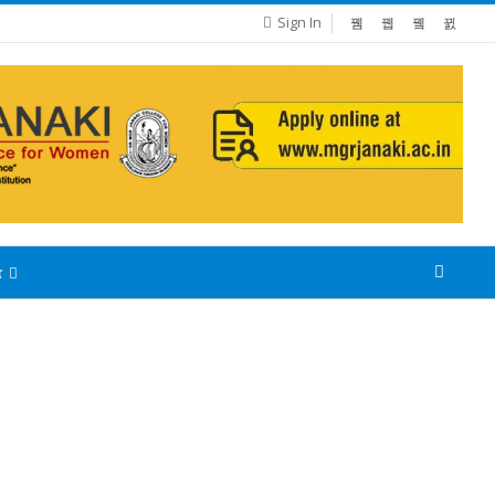
Sign In
்