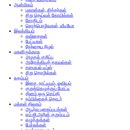
ஆன்மிகம்
மகான்கள், சித்தர்கள்
சிறு தெய்வக் கோயில்கள்
சோதிடம்
சொற்பொழிவுகள், வீடியோ
இலக்கியம்
கவிதைகள்
பேட்டிகள்
நேற்றைய நிழல்
மகளிருக்காக
அழகுக் குறிப்பு
ஆரோக்கியத் தகவல்கள்
சமையல் டிப்ஸ்
சிறு தொழில்கள்
கதம்பம்
இசை, நாட்டியம், ஓவியம்
குறுக்கெழுத்துப் போட்டி
தினம் ஒரு செய்தி
நம்பிக்கைத் தொடர்
மக்கள் திலகம்
அபூர்வ புகைப்படங்கள்
எம்.ஜி.ஆரின் குறும்படம்
எழுத்துக்கள்
பேச்சுக்கள்