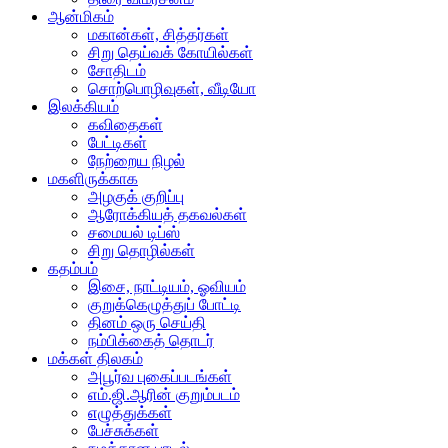
ஆன்மிகம்
மகான்கள், சித்தர்கள்
சிறு தெய்வக் கோயில்கள்
சோதிடம்
சொற்பொழிவுகள், வீடியோ
இலக்கியம்
கவிதைகள்
பேட்டிகள்
நேற்றைய நிழல்
மகளிருக்காக
அழகுக் குறிப்பு
ஆரோக்கியத் தகவல்கள்
சமையல் டிப்ஸ்
சிறு தொழில்கள்
கதம்பம்
இசை, நாட்டியம், ஓவியம்
குறுக்கெழுத்துப் போட்டி
தினம் ஒரு செய்தி
நம்பிக்கைத் தொடர்
மக்கள் திலகம்
அபூர்வ புகைப்படங்கள்
எம்.ஜி.ஆரின் குறும்படம்
எழுத்துக்கள்
பேச்சுக்கள்