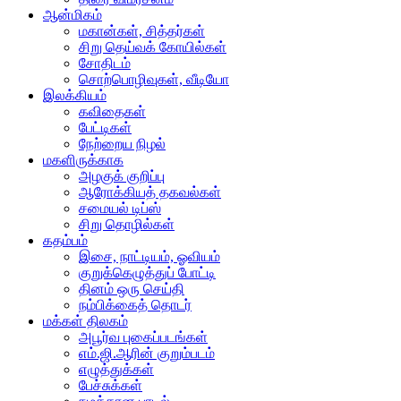
ஆன்மிகம்
மகான்கள், சித்தர்கள்
சிறு தெய்வக் கோயில்கள்
சோதிடம்
சொற்பொழிவுகள், வீடியோ
இலக்கியம்
கவிதைகள்
பேட்டிகள்
நேற்றைய நிழல்
மகளிருக்காக
அழகுக் குறிப்பு
ஆரோக்கியத் தகவல்கள்
சமையல் டிப்ஸ்
சிறு தொழில்கள்
கதம்பம்
இசை, நாட்டியம், ஓவியம்
குறுக்கெழுத்துப் போட்டி
தினம் ஒரு செய்தி
நம்பிக்கைத் தொடர்
மக்கள் திலகம்
அபூர்வ புகைப்படங்கள்
எம்.ஜி.ஆரின் குறும்படம்
எழுத்துக்கள்
பேச்சுக்கள்