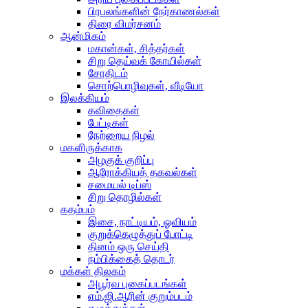
பிரபலங்களின் நேர்காணல்கள்
திரை விமர்சனம்
ஆன்மிகம்
மகான்கள், சித்தர்கள்
சிறு தெய்வக் கோயில்கள்
சோதிடம்
சொற்பொழிவுகள், வீடியோ
இலக்கியம்
கவிதைகள்
பேட்டிகள்
நேற்றைய நிழல்
மகளிருக்காக
அழகுக் குறிப்பு
ஆரோக்கியத் தகவல்கள்
சமையல் டிப்ஸ்
சிறு தொழில்கள்
கதம்பம்
இசை, நாட்டியம், ஓவியம்
குறுக்கெழுத்துப் போட்டி
தினம் ஒரு செய்தி
நம்பிக்கைத் தொடர்
மக்கள் திலகம்
அபூர்வ புகைப்படங்கள்
எம்.ஜி.ஆரின் குறும்படம்