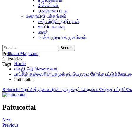
எழுத்துக்கள்
பேச்சுக்கள்
நமக்கான பாடல்
மணாவின் பக்கங்கள்
ஊர் சுற்றிக் குறிப்புகள்
சாப்பிட வாங்க
பரண்
மறக்க முடியாத முகங்கள்
Posts
Categories
Home
Tags
எம்.ஜி.ஆர் நினைவுகள்
புரட்சித் தலைவரின் புகழுக்குப் பெருமை சேர்த்த பட்டுக்கோட்ட
Pattucottai
Return to "புரட்சித் தலைவரின் புகழுக்குப் பெருமை சேர்த்த பட்டுக்
Pattucottai
Next
Previous