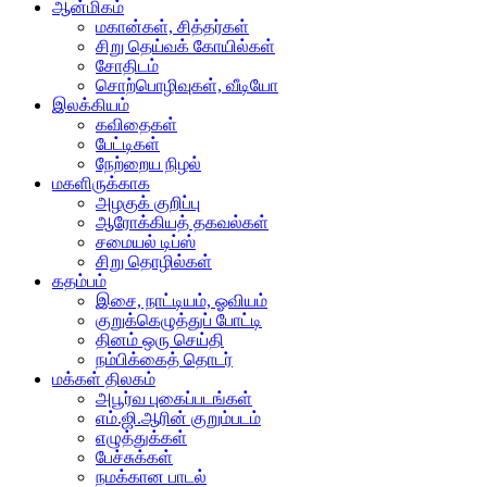
ஆன்மிகம்
மகான்கள், சித்தர்கள்
சிறு தெய்வக் கோயில்கள்
சோதிடம்
சொற்பொழிவுகள், வீடியோ
இலக்கியம்
கவிதைகள்
பேட்டிகள்
நேற்றைய நிழல்
மகளிருக்காக
அழகுக் குறிப்பு
ஆரோக்கியத் தகவல்கள்
சமையல் டிப்ஸ்
சிறு தொழில்கள்
கதம்பம்
இசை, நாட்டியம், ஓவியம்
குறுக்கெழுத்துப் போட்டி
தினம் ஒரு செய்தி
நம்பிக்கைத் தொடர்
மக்கள் திலகம்
அபூர்வ புகைப்படங்கள்
எம்.ஜி.ஆரின் குறும்படம்
எழுத்துக்கள்
பேச்சுக்கள்
நமக்கான பாடல்