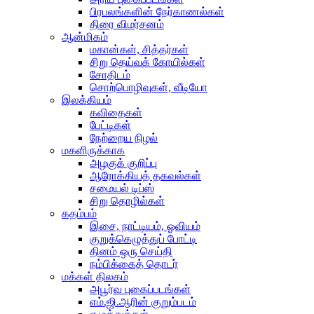
பிரபலங்களின் நேர்காணல்கள்
திரை விமர்சனம்
ஆன்மிகம்
மகான்கள், சித்தர்கள்
சிறு தெய்வக் கோயில்கள்
சோதிடம்
சொற்பொழிவுகள், வீடியோ
இலக்கியம்
கவிதைகள்
பேட்டிகள்
நேற்றைய நிழல்
மகளிருக்காக
அழகுக் குறிப்பு
ஆரோக்கியத் தகவல்கள்
சமையல் டிப்ஸ்
சிறு தொழில்கள்
கதம்பம்
இசை, நாட்டியம், ஓவியம்
குறுக்கெழுத்துப் போட்டி
தினம் ஒரு செய்தி
நம்பிக்கைத் தொடர்
மக்கள் திலகம்
அபூர்வ புகைப்படங்கள்
எம்.ஜி.ஆரின் குறும்படம்