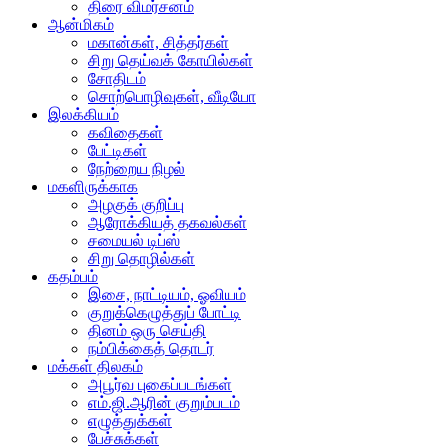
திரை விமர்சனம்
ஆன்மிகம்
மகான்கள், சித்தர்கள்
சிறு தெய்வக் கோயில்கள்
சோதிடம்
சொற்பொழிவுகள், வீடியோ
இலக்கியம்
கவிதைகள்
பேட்டிகள்
நேற்றைய நிழல்
மகளிருக்காக
அழகுக் குறிப்பு
ஆரோக்கியத் தகவல்கள்
சமையல் டிப்ஸ்
சிறு தொழில்கள்
கதம்பம்
இசை, நாட்டியம், ஓவியம்
குறுக்கெழுத்துப் போட்டி
தினம் ஒரு செய்தி
நம்பிக்கைத் தொடர்
மக்கள் திலகம்
அபூர்வ புகைப்படங்கள்
எம்.ஜி.ஆரின் குறும்படம்
எழுத்துக்கள்
பேச்சுக்கள்