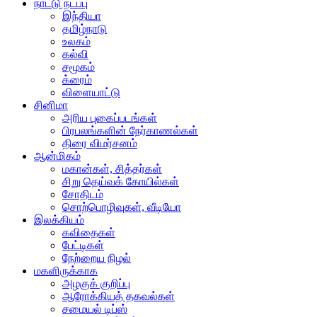
நாட்டு நடப்பு
இந்தியா
தமிழ்நாடு
உலகம்
கல்வி
சமூகம்
க்ரைம்
விளையாட்டு
சினிமா
அரிய புகைப்படங்கள்
பிரபலங்களின் நேர்காணல்கள்
திரை விமர்சனம்
ஆன்மிகம்
மகான்கள், சித்தர்கள்
சிறு தெய்வக் கோயில்கள்
சோதிடம்
சொற்பொழிவுகள், வீடியோ
இலக்கியம்
கவிதைகள்
பேட்டிகள்
நேற்றைய நிழல்
மகளிருக்காக
அழகுக் குறிப்பு
ஆரோக்கியத் தகவல்கள்
சமையல் டிப்ஸ்