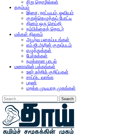
சிறு தொழில்கள்
கதம்பம்
இசை, நாட்டியம், ஓவியம்
குறுக்கெழுத்துப் போட்டி
தினம் ஒரு செய்தி
நம்பிக்கைத் தொடர்
மக்கள் திலகம்
அபூர்வ புகைப்படங்கள்
எம்.ஜி.ஆரின் குறும்படம்
எழுத்துக்கள்
பேச்சுக்கள்
நமக்கான பாடல்
மணாவின் பக்கங்கள்
ஊர் சுற்றிக் குறிப்புகள்
சாப்பிட வாங்க
பரண்
மறக்க முடியாத முகங்கள்