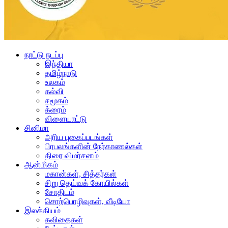
நாட்டு நடப்பு
இந்தியா
தமிழ்நாடு
உலகம்
கல்வி
சமூகம்
க்ரைம்
விளையாட்டு
சினிமா
அரிய புகைப்படங்கள்
பிரபலங்களின் நேர்காணல்கள்
திரை விமர்சனம்
ஆன்மிகம்
மகான்கள், சித்தர்கள்
சிறு தெய்வக் கோயில்கள்
சோதிடம்
சொற்பொழிவுகள், வீடியோ
இலக்கியம்
கவிதைகள்