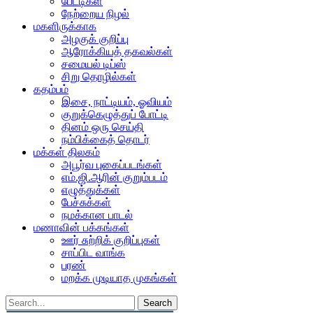
பேட்டிகள்
நேற்றைய நிழல்
மகளிருக்காக
அழகுக் குறிப்பு
ஆரோக்கியத் தகவல்கள்
சமையல் டிப்ஸ்
சிறு தொழில்கள்
கதம்பம்
இசை, நாட்டியம், ஓவியம்
குறுக்கெழுத்துப் போட்டி
தினம் ஒரு செய்தி
நம்பிக்கைத் தொடர்
மக்கள் திலகம்
அபூர்வ புகைப்படங்கள்
எம்.ஜி.ஆரின் குறும்படம்
எழுத்துக்கள்
பேச்சுக்கள்
நமக்கான பாடல்
மணாவின் பக்கங்கள்
ஊர் சுற்றிக் குறிப்புகள்
சாப்பிட வாங்க
பரண்
மறக்க முடியாத முகங்கள்