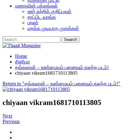
நமக்கான பாடல்
மணாவின் பக்கங்கள்
ஊர் சுற்றிக் குறிப்புகள்
சாப்பிட வாங்க
பரண்
மறக்க முடியாத முகங்கள்
Home
சினிமா
தங்கலான் – உண்மையும் புனைவும் கலந்த படம்!
chiyaan vikram1681710113805
Return to "தங்கலான் – உண்மையும் புனைவும் கலந்த படம்!"
chiyaan vikram1681710113805
Next
Previous