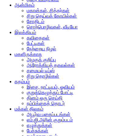
ஆன்மிகம்
மகான்கள், சித்தர்கள்
சிறு தெய்வக் கோயில்கள்
சோதிடம்
சொற்பொழிவுகள், வீடியோ
இலக்கியம்
கவிதைகள்
பேட்டிகள்
நேற்றைய நிழல்
மகளிருக்காக
அழகுக் குறிப்பு
ஆரோக்கியத் தகவல்கள்
சமையல் டிப்ஸ்
சிறு தொழில்கள்
கதம்பம்
இசை, நாட்டியம், ஓவியம்
குறுக்கெழுத்துப் போட்டி
தினம் ஒரு செய்தி
நம்பிக்கைத் தொடர்
மக்கள் திலகம்
அபூர்வ புகைப்படங்கள்
எம்.ஜி.ஆரின் குறும்படம்
எழுத்துக்கள்
பேச்சுக்கள்