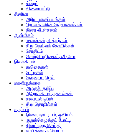
க்ரைம்
விளையாட்டு
சினிமா
அரிய புகைப்படங்கள்
பிரபலங்களின் நேர்காணல்கள்
திரை விமர்சனம்
ஆன்மிகம்
மகான்கள், சித்தர்கள்
சிறு தெய்வக் கோயில்கள்
சோதிடம்
சொற்பொழிவுகள், வீடியோ
இலக்கியம்
கவிதைகள்
பேட்டிகள்
நேற்றைய நிழல்
மகளிருக்காக
அழகுக் குறிப்பு
ஆரோக்கியத் தகவல்கள்
சமையல் டிப்ஸ்
சிறு தொழில்கள்
கதம்பம்
இசை, நாட்டியம், ஓவியம்
குறுக்கெழுத்துப் போட்டி
தினம் ஒரு செய்தி
நம்பிக்கைத் தொடர்