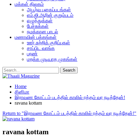
மக்கள் திலகம்
அபூர்வ புகைப்படங்கள்
எம்.ஜி.ஆரின் குறும்படம்
எழுத்துக்கள்
பேச்சுக்கள்
நமக்கான பாடல்
மணாவின் பக்கங்கள்
ஊர் சுற்றிக் குறிப்புகள்
சாப்பிட வாங்க
பரண்
மறக்க முடியாத முகங்கள்
Home
சினிமா
இராவண கோட்டம் படத்தில் காலில் ரத்தம் வர நடித்தேன்!
ravana kottam
Return to "இராவண கோட்டம் படத்தில் காலில் ரத்தம் வர நடித்தேன்!"
ravana kottam