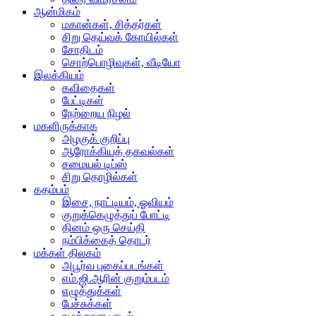
ஆன்மிகம்
மகான்கள், சித்தர்கள்
சிறு தெய்வக் கோயில்கள்
சோதிடம்
சொற்பொழிவுகள், வீடியோ
இலக்கியம்
கவிதைகள்
பேட்டிகள்
நேற்றைய நிழல்
மகளிருக்காக
அழகுக் குறிப்பு
ஆரோக்கியத் தகவல்கள்
சமையல் டிப்ஸ்
சிறு தொழில்கள்
கதம்பம்
இசை, நாட்டியம், ஓவியம்
குறுக்கெழுத்துப் போட்டி
தினம் ஒரு செய்தி
நம்பிக்கைத் தொடர்
மக்கள் திலகம்
அபூர்வ புகைப்படங்கள்
எம்.ஜி.ஆரின் குறும்படம்
எழுத்துக்கள்
பேச்சுக்கள்