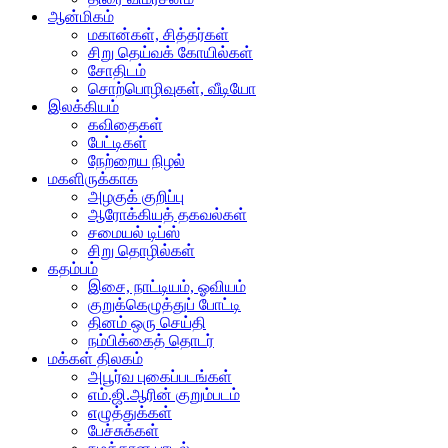
ஆன்மிகம்
மகான்கள், சித்தர்கள்
சிறு தெய்வக் கோயில்கள்
சோதிடம்
சொற்பொழிவுகள், வீடியோ
இலக்கியம்
கவிதைகள்
பேட்டிகள்
நேற்றைய நிழல்
மகளிருக்காக
அழகுக் குறிப்பு
ஆரோக்கியத் தகவல்கள்
சமையல் டிப்ஸ்
சிறு தொழில்கள்
கதம்பம்
இசை, நாட்டியம், ஓவியம்
குறுக்கெழுத்துப் போட்டி
தினம் ஒரு செய்தி
நம்பிக்கைத் தொடர்
மக்கள் திலகம்
அபூர்வ புகைப்படங்கள்
எம்.ஜி.ஆரின் குறும்படம்
எழுத்துக்கள்
பேச்சுக்கள்