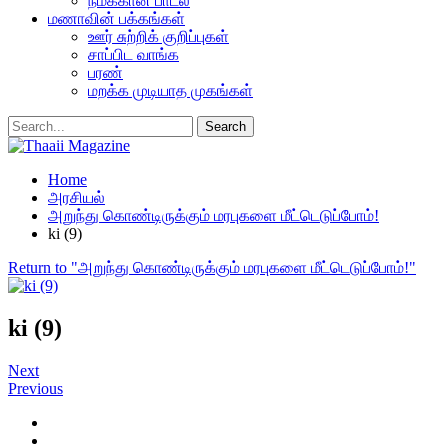
நமக்கான பாடல்
மணாவின் பக்கங்கள்
ஊர் சுற்றிக் குறிப்புகள்
சாப்பிட வாங்க
பரண்
மறக்க முடியாத முகங்கள்
Home
அரசியல்
அறுந்து கொண்டிருக்கும் மரபுகளை மீட்டெடுப்போம்!
ki (9)
Return to "அறுந்து கொண்டிருக்கும் மரபுகளை மீட்டெடுப்போம்!"
ki (9)
Next
Previous