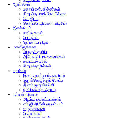
ஆன்மிகம்
மகான்கள், சித்தர்கள்
சிறு தெய்வக் கோயில்கள்
சோதிடம்
சொற்பொழிவுகள், வீடியோ
இலக்கியம்
கவிதைகள்
பேட்டிகள்
நேற்றைய நிழல்
மகளிருக்காக
அழகுக் குறிப்பு
ஆரோக்கியத் தகவல்கள்
சமையல் டிப்ஸ்
சிறு தொழில்கள்
கதம்பம்
இசை, நாட்டியம், ஓவியம்
குறுக்கெழுத்துப் போட்டி
தினம் ஒரு செய்தி
நம்பிக்கைத் தொடர்
மக்கள் திலகம்
அபூர்வ புகைப்படங்கள்
எம்.ஜி.ஆரின் குறும்படம்
எழுத்துக்கள்
பேச்சுக்கள்