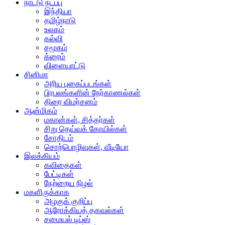
நாட்டு நடப்பு
இந்தியா
தமிழ்நாடு
உலகம்
கல்வி
சமூகம்
க்ரைம்
விளையாட்டு
சினிமா
அரிய புகைப்படங்கள்
பிரபலங்களின் நேர்காணல்கள்
திரை விமர்சனம்
ஆன்மிகம்
மகான்கள், சித்தர்கள்
சிறு தெய்வக் கோயில்கள்
சோதிடம்
சொற்பொழிவுகள், வீடியோ
இலக்கியம்
கவிதைகள்
பேட்டிகள்
நேற்றைய நிழல்
மகளிருக்காக
அழகுக் குறிப்பு
ஆரோக்கியத் தகவல்கள்
சமையல் டிப்ஸ்