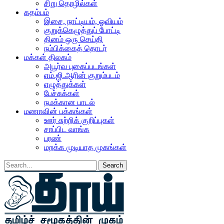
சிறு தொழில்கள்
கதம்பம்
இசை, நாட்டியம், ஓவியம்
குறுக்கெழுத்துப் போட்டி
தினம் ஒரு செய்தி
நம்பிக்கைத் தொடர்
மக்கள் திலகம்
அபூர்வ புகைப்படங்கள்
எம்.ஜி.ஆரின் குறும்படம்
எழுத்துக்கள்
பேச்சுக்கள்
நமக்கான பாடல்
மணாவின் பக்கங்கள்
ஊர் சுற்றிக் குறிப்புகள்
சாப்பிட வாங்க
பரண்
மறக்க முடியாத முகங்கள்