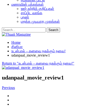
நமக்கான பாடல்
மணாவின் பக்கங்கள்
ஊர் சுற்றிக் குறிப்புகள்
சாப்பிட வாங்க
பரண்
மறக்க முடியாத முகங்கள்
Home
சினிமா
உடன்பால் – கனவை நசுக்கும் நனவு!
udanpaal_movie_review1
Return to "உடன்பால் – கனவை நசுக்கும் நனவு!"
udanpaal_movie_review1
Previous