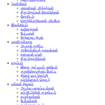
ஆன்மிகம்
மகான்கள், சித்தர்கள்
சிறு தெய்வக் கோயில்கள்
சோதிடம்
சொற்பொழிவுகள், வீடியோ
இலக்கியம்
கவிதைகள்
பேட்டிகள்
நேற்றைய நிழல்
மகளிருக்காக
அழகுக் குறிப்பு
ஆரோக்கியத் தகவல்கள்
சமையல் டிப்ஸ்
சிறு தொழில்கள்
கதம்பம்
இசை, நாட்டியம், ஓவியம்
குறுக்கெழுத்துப் போட்டி
தினம் ஒரு செய்தி
நம்பிக்கைத் தொடர்
மக்கள் திலகம்
அபூர்வ புகைப்படங்கள்
எம்.ஜி.ஆரின் குறும்படம்
எழுத்துக்கள்
பேச்சுக்கள்