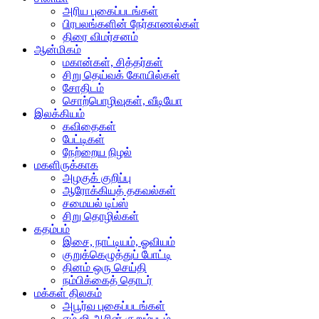
அரிய புகைப்படங்கள்
பிரபலங்களின் நேர்காணல்கள்
திரை விமர்சனம்
ஆன்மிகம்
மகான்கள், சித்தர்கள்
சிறு தெய்வக் கோயில்கள்
சோதிடம்
சொற்பொழிவுகள், வீடியோ
இலக்கியம்
கவிதைகள்
பேட்டிகள்
நேற்றைய நிழல்
மகளிருக்காக
அழகுக் குறிப்பு
ஆரோக்கியத் தகவல்கள்
சமையல் டிப்ஸ்
சிறு தொழில்கள்
கதம்பம்
இசை, நாட்டியம், ஓவியம்
குறுக்கெழுத்துப் போட்டி
தினம் ஒரு செய்தி
நம்பிக்கைத் தொடர்
மக்கள் திலகம்
அபூர்வ புகைப்படங்கள்
எம்.ஜி.ஆரின் குறும்படம்