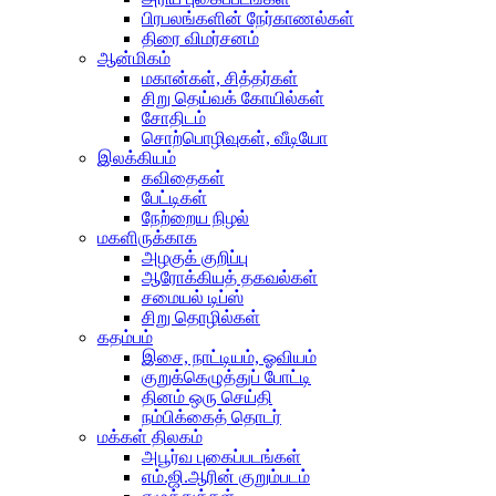
பிரபலங்களின் நேர்காணல்கள்
திரை விமர்சனம்
ஆன்மிகம்
மகான்கள், சித்தர்கள்
சிறு தெய்வக் கோயில்கள்
சோதிடம்
சொற்பொழிவுகள், வீடியோ
இலக்கியம்
கவிதைகள்
பேட்டிகள்
நேற்றைய நிழல்
மகளிருக்காக
அழகுக் குறிப்பு
ஆரோக்கியத் தகவல்கள்
சமையல் டிப்ஸ்
சிறு தொழில்கள்
கதம்பம்
இசை, நாட்டியம், ஓவியம்
குறுக்கெழுத்துப் போட்டி
தினம் ஒரு செய்தி
நம்பிக்கைத் தொடர்
மக்கள் திலகம்
அபூர்வ புகைப்படங்கள்
எம்.ஜி.ஆரின் குறும்படம்