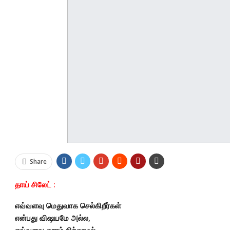
Share
தாய் சிலேட் :
எவ்வளவு மெதுவாக செல்கிறீர்கள்
என்பது விஷயமே அல்ல,