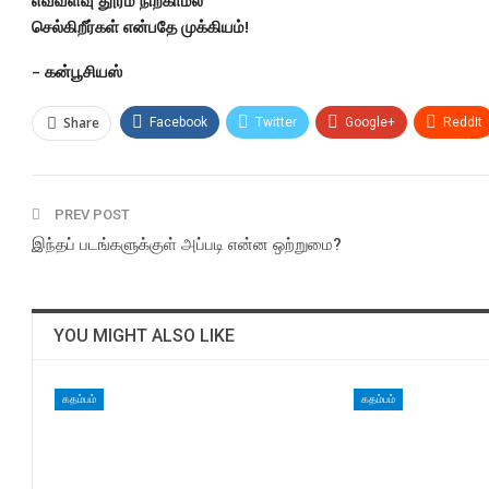
எவ்வளவு தூரம் நிற்காமல்
செல்கிறீர்கள் என்பதே முக்கியம்!
– கன்பூசியஸ்
Share
Facebook
Twitter
Google+
ReddIt
PREV POST
இந்தப் படங்களுக்குள் அப்படி என்ன ஒற்றுமை?
YOU MIGHT ALSO LIKE
கதம்பம்
கதம்பம்