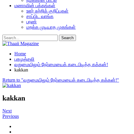
நமக்கான பாடல்
மணாவின் பக்கங்கள்
ஊர் சுற்றிக் குறிப்புகள்
சாப்பிட வாங்க
பரண்
மறக்க முடியாத முகங்கள்
Home
புகழஞ்சலி
வறுமையிலும் நோ்மையைக் கடைபிடித்த கக்கன்!
kakkan
Return to "வறுமையிலும் நோ்மையைக் கடைபிடித்த கக்கன்!"
kakkan
Next
Previous