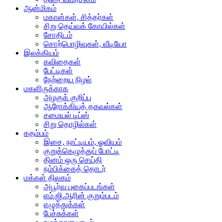
ஆன்மிகம்
மகான்கள், சித்தர்கள்
சிறு தெய்வக் கோயில்கள்
சோதிடம்
சொற்பொழிவுகள், வீடியோ
இலக்கியம்
கவிதைகள்
பேட்டிகள்
நேற்றைய நிழல்
மகளிருக்காக
அழகுக் குறிப்பு
ஆரோக்கியத் தகவல்கள்
சமையல் டிப்ஸ்
சிறு தொழில்கள்
கதம்பம்
இசை, நாட்டியம், ஓவியம்
குறுக்கெழுத்துப் போட்டி
தினம் ஒரு செய்தி
நம்பிக்கைத் தொடர்
மக்கள் திலகம்
அபூர்வ புகைப்படங்கள்
எம்.ஜி.ஆரின் குறும்படம்
எழுத்துக்கள்
பேச்சுக்கள்