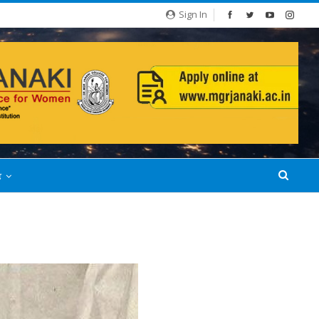
Sign In
்