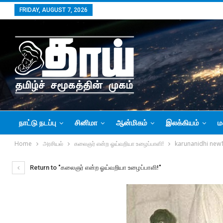
FRIDAY, AUGUST 7, 2026
நாட்டு நடப்பு
சினிமா
ஆன்மிகம்
இலக்கியம்
ம
Home
அரசியல்
கலைஞர் என்ற ஓய்வறியா உழைப்பாளி!
karunanidhi new
Return to "கலைஞர் என்ற ஓய்வறியா உழைப்பாளி!"