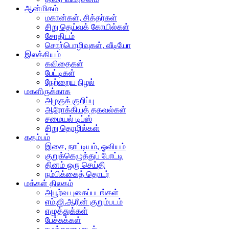
ஆன்மிகம்
மகான்கள், சித்தர்கள்
சிறு தெய்வக் கோயில்கள்
சோதிடம்
சொற்பொழிவுகள், வீடியோ
இலக்கியம்
கவிதைகள்
பேட்டிகள்
நேற்றைய நிழல்
மகளிருக்காக
அழகுக் குறிப்பு
ஆரோக்கியத் தகவல்கள்
சமையல் டிப்ஸ்
சிறு தொழில்கள்
கதம்பம்
இசை, நாட்டியம், ஓவியம்
குறுக்கெழுத்துப் போட்டி
தினம் ஒரு செய்தி
நம்பிக்கைத் தொடர்
மக்கள் திலகம்
அபூர்வ புகைப்படங்கள்
எம்.ஜி.ஆரின் குறும்படம்
எழுத்துக்கள்
பேச்சுக்கள்