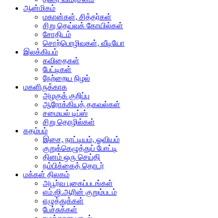
ஆன்மிகம்
மகான்கள், சித்தர்கள்
சிறு தெய்வக் கோயில்கள்
சோதிடம்
சொற்பொழிவுகள், வீடியோ
இலக்கியம்
கவிதைகள்
பேட்டிகள்
நேற்றைய நிழல்
மகளிருக்காக
அழகுக் குறிப்பு
ஆரோக்கியத் தகவல்கள்
சமையல் டிப்ஸ்
சிறு தொழில்கள்
கதம்பம்
இசை, நாட்டியம், ஓவியம்
குறுக்கெழுத்துப் போட்டி
தினம் ஒரு செய்தி
நம்பிக்கைத் தொடர்
மக்கள் திலகம்
அபூர்வ புகைப்படங்கள்
எம்.ஜி.ஆரின் குறும்படம்
எழுத்துக்கள்
பேச்சுக்கள்