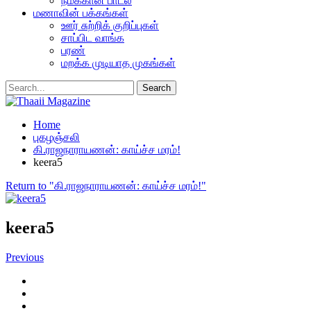
நமக்கான பாடல்
மணாவின் பக்கங்கள்
ஊர் சுற்றிக் குறிப்புகள்
சாப்பிட வாங்க
பரண்
மறக்க முடியாத முகங்கள்
Home
புகழஞ்சலி
கி.ராஜநாராயணன்: காய்ச்ச மரம்!
keera5
Return to "கி.ராஜநாராயணன்: காய்ச்ச மரம்!"
keera5
Previous