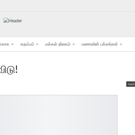
க்காக
கதம்பம்
மக்கள் திலகம்
மணாவின் பக்கங்கள்
ிடு!
கதம்ப