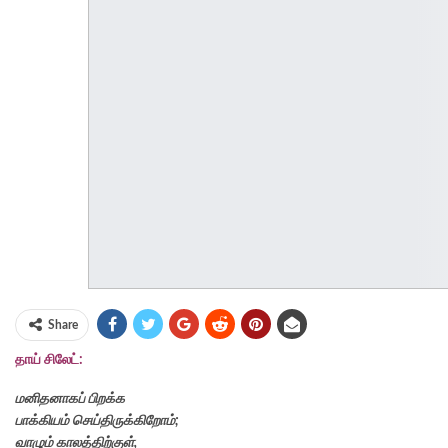
Share
தாய் சிலேட்:
மனிதனாகப் பிறக்க
பாக்கியம் செய்திருக்கிறோம்;
வாழும் காலத்திற்குள்,