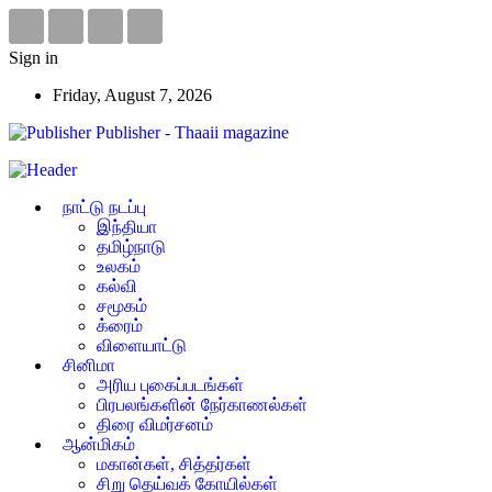
Sign in
Friday, August 7, 2026
Publisher - Thaaii magazine
நாட்டு நடப்பு
இந்தியா
தமிழ்நாடு
உலகம்
கல்வி
சமூகம்
க்ரைம்
விளையாட்டு
சினிமா
அரிய புகைப்படங்கள்
பிரபலங்களின் நேர்காணல்கள்
திரை விமர்சனம்
ஆன்மிகம்
மகான்கள், சித்தர்கள்
சிறு தெய்வக் கோயில்கள்