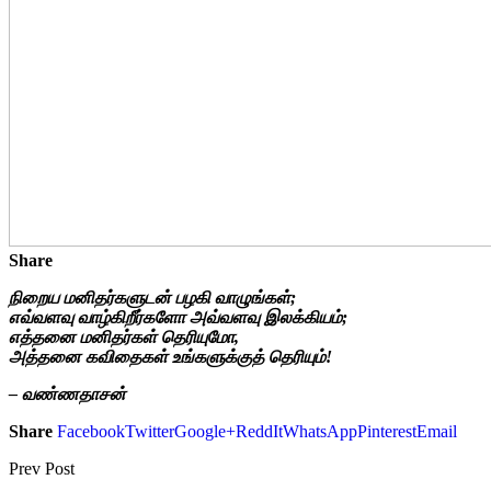
Share
நிறைய மனிதர்களுடன் பழகி வாழுங்கள்;
எவ்வளவு வாழ்கிறீர்களோ அவ்வளவு இலக்கியம்;
எத்தனை மனிதர்கள் தெரியுமோ,
அத்தனை கவிதைகள் உங்களுக்குத் தெரியும்!
– வண்ணதாசன்
Share
Facebook
Twitter
Google+
ReddIt
WhatsApp
Pinterest
Email
Prev Post