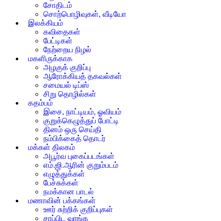
சோதிடம்
சொற்பொழிவுகள், வீடியோ
இலக்கியம்
கவிதைகள்
பேட்டிகள்
நேற்றைய நிழல்
மகளிருக்காக
அழகுக் குறிப்பு
ஆரோக்கியத் தகவல்கள்
சமையல் டிப்ஸ்
சிறு தொழில்கள்
கதம்பம்
இசை, நாட்டியம், ஓவியம்
குறுக்கெழுத்துப் போட்டி
தினம் ஒரு செய்தி
நம்பிக்கைத் தொடர்
மக்கள் திலகம்
அபூர்வ புகைப்படங்கள்
எம்.ஜி.ஆரின் குறும்படம்
எழுத்துக்கள்
பேச்சுக்கள்
நமக்கான பாடல்
மணாவின் பக்கங்கள்
ஊர் சுற்றிக் குறிப்புகள்
சாப்பிட வாங்க