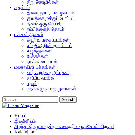
சிறு தொழில்கள்
கதம்பம்
இசை, நாட்டியம், ஓவியம்
குறுக்கெழுத்துப் போட்டி
தினம் ஒரு செய்தி
நம்பிக்கைத் தொடர்
மக்கள் திலகம்
அபூர்வ புகைப்படங்கள்
எம்.ஜி.ஆரின் குறும்படம்
எழுத்துக்கள்
பேச்சுக்கள்
நமக்கான பாடல்
மணாவின் பக்கங்கள்
ஊர் சுற்றிக் குறிப்புகள்
சாப்பிட வாங்க
பரண்
மறக்க முடியாத முகங்கள்
Home
இலக்கியம்
சிறந்த இதழாளருக்கு கலைஞர் எழுதுகோல் விருது!
Kalainjnar