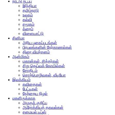
நாட்டு நடப்பு
இந்தியா
தமிழ்நாடு
உலகம்
கல்வி
சமூகம்
க்ரைம்
விளையாட்டு
சினிமா
அரிய புகைப்படங்கள்
பிரபலங்களின் நேர்காணல்கள்
திரை விமர்சனம்
ஆன்மிகம்
மகான்கள், சித்தர்கள்
சிறு தெய்வக் கோயில்கள்
சோதிடம்
சொற்பொழிவுகள், வீடியோ
இலக்கியம்
கவிதைகள்
பேட்டிகள்
நேற்றைய நிழல்
மகளிருக்காக
அழகுக் குறிப்பு
ஆரோக்கியத் தகவல்கள்
சமையல் டிப்ஸ்