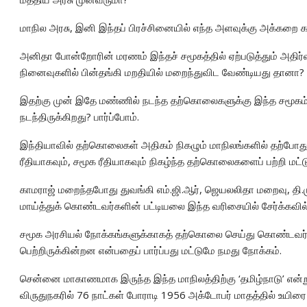
மாநில அரசு, இனி இந்தப் பிரச்சினையில் எந்த அளவுக்கு அக்கறை கா
அனிதா போன்றோரின் மரணம் இந்தச் சமூகத்தில் ஏற்படுத்தும் அதிர
நினைவுகளில் பின்தங்கி மறதியில் மறைந்துவிட வேண்டியது தானா?
இதற்கு முன் இதே மண்ணில் நடந்த தற்கொலைகளுக்கு இந்த சமூக
நடந்திருக்கிறது? பார்ப்போம்.
இந்தியாவில் தற்கொலைகள் அதிகம் நிகழும் மாநிலங்களில் தற்போது இ
ரீதியாகவும், சமூக ரீதியாகவும் நிகழ்ந்த தற்கொலைகளைப் பற்றி மட்ட
காமராஜ் மறைந்தபோது துவங்கி எம்.ஜி.ஆர், ஜெயலலிதா மறைவு, தி.ம
மாய்த்துக் கொண்டவர்களின் பட்டியலை இந்த வரிசையில் சேர்க்கவி
சமூக அரசியல் நோக்கங்களுக்காகத் தற்கொலை செய்து கொண்டவர்கள
பெற்றிருக்கின்றன என்பதைப் பார்ப்பது மட்டுமே நமது நோக்கம்.
சென்னை மாகாணமாக இருந்த இந்த மாநிலத்திற்கு ‘தமிழ்நாடு’ என்ற
விருதுநகரில் 76 நாட்கள் போராடி 1956 அக்டோபர் மாதத்தில் உயிரை 