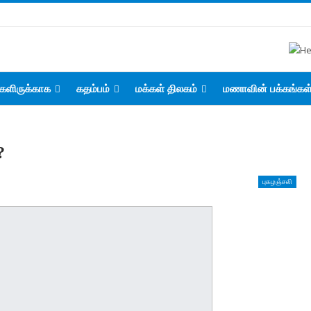
களிருக்காக
கதம்பம்
மக்கள் திலகம்
மணாவின் பக்கங்கள
?
புகழஞ்சலி