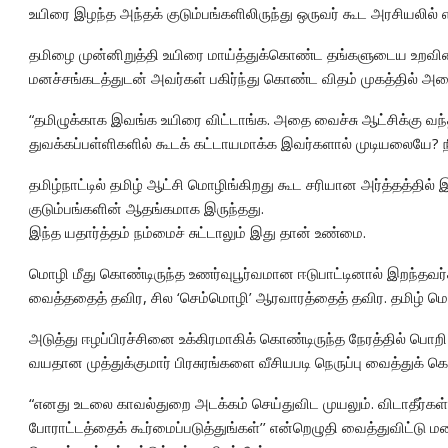
உயிரை இழந்த அந்தக் குடும்பங்களிலிருந்து ஒருவர் கூட அரசியலில் எ
தமிழை முன்னிறுத்தி உயிரை மாய்த்துக்கொண்ட தங்களுடைய உறவின
மனச்சங்கடத்துடன் அவர்கள் பகிர்ந்து கொண்ட விதம் முகத்தில் அறை
“தமிழுக்காக இவங்க உயிரை விட்டாங்க. அதை வைச்சு ஆட்சிக்கு 
துவக்கப்பள்ளிகளில் கூடக் கட்டாயமாக்க இவர்களால் முடியலையே? ந
தமிழ்நாட்டில் தமிழ் ஆட்சி மொழிங்கிறது கூட சரியான அர்த்தத்தில்
குடும்பங்களின் ஆதங்கமாக இருந்தது.
இந்த யதார்த்தம் நம்மைச் சுட்டாலும் இது தான் உண்மை.
மொழி மீது கொண்டிருந்த உணர்வுபூர்வமான ஈடுபாட்டினால் இறந்தவர்க
வைத்ததைத் தவிர, சில ‘செம்மொழி’ ஆரவாரத்தைத் தவிர. தமிழ் மொழி
அடுத்து ஈழப்பிரச்சினை உக்கிரமாகிக் கொண்டிருந்த நேரத்தில் ப
வயதான முத்துக்குமார் பிரசுரங்களை வீசியபடி நெருப்பு வைத்துக் க
“எனது உடலை காவல்துறை அடக்கம் செய்துவிட முயலும். விடாதீர்கள். அ
போராட்டத்தைக் கூர்மைப்படுத்துங்கள்’’ என்றெழுதி வைத்துவிட்டு ம