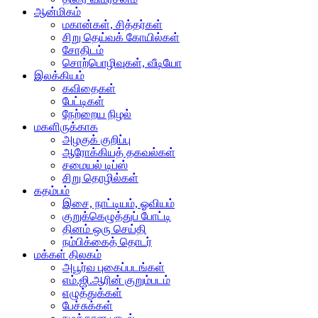
ஆன்மிகம்
மகான்கள், சித்தர்கள்
சிறு தெய்வக் கோயில்கள்
சோதிடம்
சொற்பொழிவுகள், வீடியோ
இலக்கியம்
கவிதைகள்
பேட்டிகள்
நேற்றைய நிழல்
மகளிருக்காக
அழகுக் குறிப்பு
ஆரோக்கியத் தகவல்கள்
சமையல் டிப்ஸ்
சிறு தொழில்கள்
கதம்பம்
இசை, நாட்டியம், ஓவியம்
குறுக்கெழுத்துப் போட்டி
தினம் ஒரு செய்தி
நம்பிக்கைத் தொடர்
மக்கள் திலகம்
அபூர்வ புகைப்படங்கள்
எம்.ஜி.ஆரின் குறும்படம்
எழுத்துக்கள்
பேச்சுக்கள்