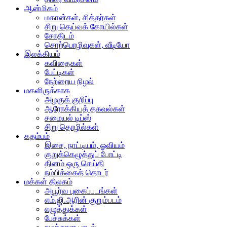
ஆன்மிகம்
மகான்கள், சித்தர்கள்
சிறு தெய்வக் கோயில்கள்
சோதிடம்
சொற்பொழிவுகள், வீடியோ
இலக்கியம்
கவிதைகள்
பேட்டிகள்
நேற்றைய நிழல்
மகளிருக்காக
அழகுக் குறிப்பு
ஆரோக்கியத் தகவல்கள்
சமையல் டிப்ஸ்
சிறு தொழில்கள்
கதம்பம்
இசை, நாட்டியம், ஓவியம்
குறுக்கெழுத்துப் போட்டி
தினம் ஒரு செய்தி
நம்பிக்கைத் தொடர்
மக்கள் திலகம்
அபூர்வ புகைப்படங்கள்
எம்.ஜி.ஆரின் குறும்படம்
எழுத்துக்கள்
பேச்சுக்கள்