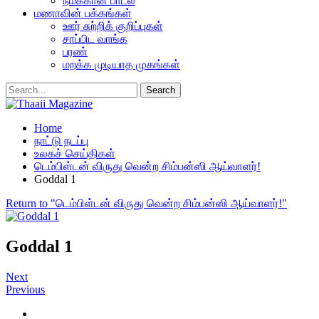
நமக்கான பாடல்
மணாவின் பக்கங்கள்
ஊர் சுற்றிக் குறிப்புகள்
சாப்பிட வாங்க
பரண்
மறக்க முடியாத முகங்கள்
Home
நாட்டு நடப்பு
உலகச் செய்திகள்
டெம்பிள்டன் விருது வென்ற சிம்பன்ஸி ஆய்வாளர்!
Goddal 1
Return to "டெம்பிள்டன் விருது வென்ற சிம்பன்ஸி ஆய்வாளர்!"
Goddal 1
Next
Previous