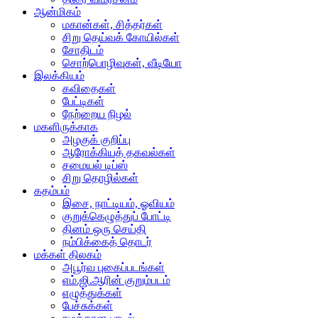
ஆன்மிகம்
மகான்கள், சித்தர்கள்
சிறு தெய்வக் கோயில்கள்
சோதிடம்
சொற்பொழிவுகள், வீடியோ
இலக்கியம்
கவிதைகள்
பேட்டிகள்
நேற்றைய நிழல்
மகளிருக்காக
அழகுக் குறிப்பு
ஆரோக்கியத் தகவல்கள்
சமையல் டிப்ஸ்
சிறு தொழில்கள்
கதம்பம்
இசை, நாட்டியம், ஓவியம்
குறுக்கெழுத்துப் போட்டி
தினம் ஒரு செய்தி
நம்பிக்கைத் தொடர்
மக்கள் திலகம்
அபூர்வ புகைப்படங்கள்
எம்.ஜி.ஆரின் குறும்படம்
எழுத்துக்கள்
பேச்சுக்கள்