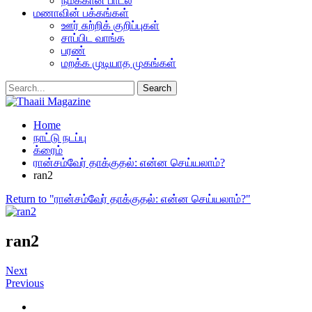
நமக்கான பாடல்
மணாவின் பக்கங்கள்
ஊர் சுற்றிக் குறிப்புகள்
சாப்பிட வாங்க
பரண்
மறக்க முடியாத முகங்கள்
Home
நாட்டு நடப்பு
க்ரைம்
ரான்சம்வேர் தாக்குதல்: என்ன செய்யலாம்?
ran2
Return to "ரான்சம்வேர் தாக்குதல்: என்ன செய்யலாம்?"
ran2
Next
Previous