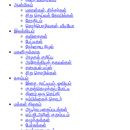
ஆன்மிகம்
மகான்கள், சித்தர்கள்
சிறு தெய்வக் கோயில்கள்
சோதிடம்
சொற்பொழிவுகள், வீடியோ
இலக்கியம்
கவிதைகள்
பேட்டிகள்
நேற்றைய நிழல்
மகளிருக்காக
அழகுக் குறிப்பு
ஆரோக்கியத் தகவல்கள்
சமையல் டிப்ஸ்
சிறு தொழில்கள்
கதம்பம்
இசை, நாட்டியம், ஓவியம்
குறுக்கெழுத்துப் போட்டி
தினம் ஒரு செய்தி
நம்பிக்கைத் தொடர்
மக்கள் திலகம்
அபூர்வ புகைப்படங்கள்
எம்.ஜி.ஆரின் குறும்படம்
எழுத்துக்கள்
பேச்சுக்கள்